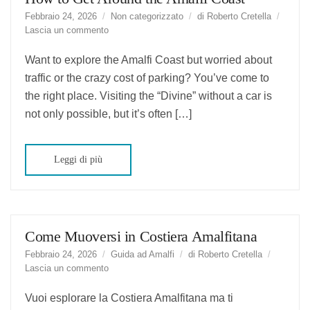
Febbraio 24, 2026
Non categorizzato
di
Roberto Cretella
suHow
Lascia un commento
to
Get
Want to explore the Amalfi Coast but worried about
Around
traffic or the crazy cost of parking? You’ve come to
the
the right place. Visiting the “Divine” without a car is
Amalfi
Coast
not only possible, but it’s often […]
Leggi di più
Come Muoversi in Costiera Amalfitana
Febbraio 24, 2026
Guida ad Amalfi
di
Roberto Cretella
suCome
Lascia un commento
Muoversi
in
Vuoi esplorare la Costiera Amalfitana ma ti
Costiera