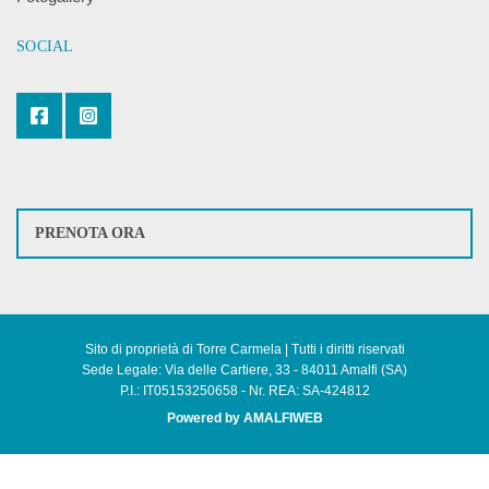
SOCIAL
PRENOTA ORA
Sito di proprietà di Torre Carmela | Tutti i diritti riservati
Sede Legale: Via delle Cartiere, 33 - 84011 Amalfi (SA)
P.I.: IT05153250658 - Nr. REA: SA-424812
Powered by AMALFIWEB
English
(
Inglese
)
Italiano