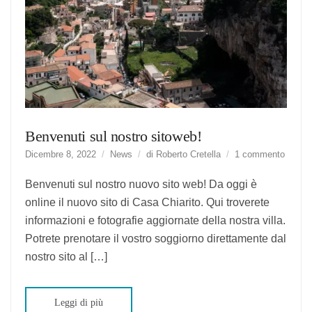
Benvenuti sul nostro sitoweb!
su
Dicembre 8, 2022
News
di
Roberto Cretella
1 commento
Benven
sul
Benvenuti sul nostro nuovo sito web! Da oggi è
nostro
online il nuovo sito di Casa Chiarito. Qui troverete
sitowe
informazioni e fotografie aggiornate della nostra villa.
Potrete prenotare il vostro soggiorno direttamente dal
nostro sito al […]
Leggi di più