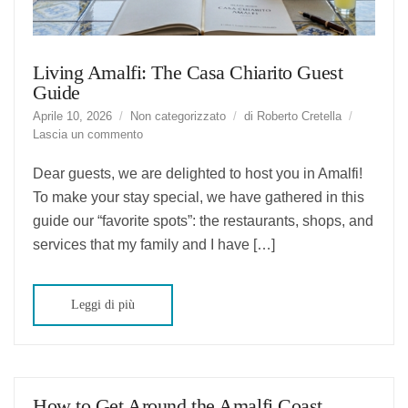
Living Amalfi: The Casa Chiarito Guest
Guide
Aprile 10, 2026
Non categorizzato
di
Roberto Cretella
suLiving
Lascia un commento
Amalfi:
The
Dear guests, we are delighted to host you in Amalfi!
Casa
To make your stay special, we have gathered in this
Chiarito
guide our “favorite spots”: the restaurants, shops, and
Guest
Guide
services that my family and I have […]
Leggi di più
How to Get Around the Amalfi Coast