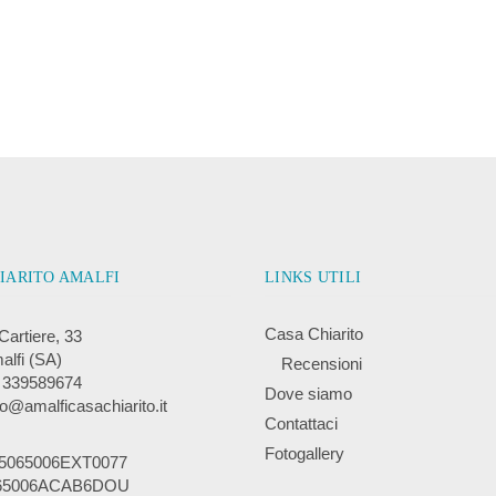
IARITO AMALFI
LINKS UTILI
Casa Chiarito
 Cartiere, 33
alfi (SA)
Recensioni
9 339589674
Dove siamo
fo@amalficasachiarito.it
Contattaci
Fotogallery
5065006EXT0077
065006ACAB6DOU