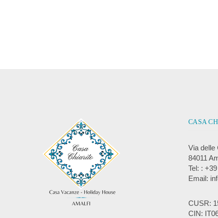
CASA CH
Via delle
84011 Am
Tel: : +3
Email: in
CUSR: 1
CIN: IT