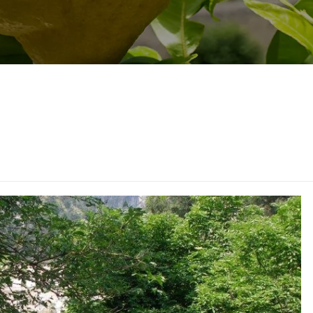
uLa
lle
lle
rriere