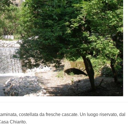
taminata, costellata da fresche cascate. Un luogo riservato, dal
asa Chiarito.